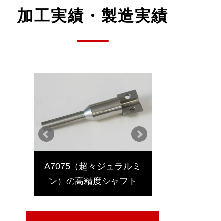
加工実績・製造実績
A7075（超々ジュラルミ
旋盤加工したS
め治具
ン）の高精度シャフト
リットを入れ