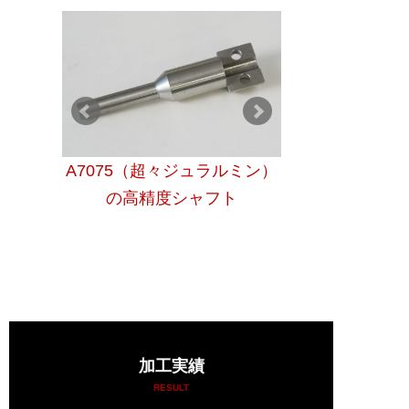
施した
A7075（超々ジュラルミン）
旋盤加工したSU
ィー
の高精度シャフト
ットを入れ
加工実績
RESULT