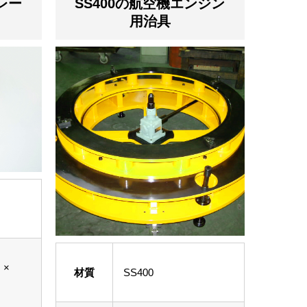
レー
SS400の航空機エンジン
用治具
）
 ×
材質
SS400