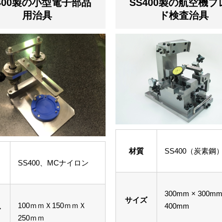
400製の小型電子部品
SS400製の航空機ブ
用治具
ド検査治具
材質
SS400（炭素鋼
SS400、MCナイロン
300mm × 300mm
サイズ
100ｍｍＸ150ｍｍＸ
400mm
ズ
250ｍｍ