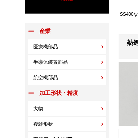
SS40
産業
熱
医療機部品
半導体装置部品
航空機部品
加工形状・精度
大物
複雑形状