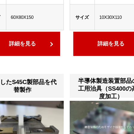
ズ
60X80X150
サイズ
10X30X110
詳細を見る
詳細を見る
半導体製造装置部品
したS45C製部品を代
工用治具（SS400の
替製作
度加工）