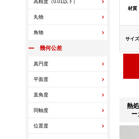
高精度（0.01以下）
材質
丸物
角物
サイ
幾何公差
真円度
平面度
直角度
熱処
同軸度
ー
位置度