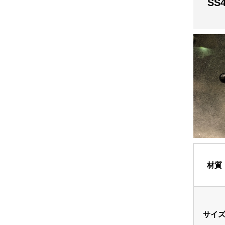
SS
材質
サイ