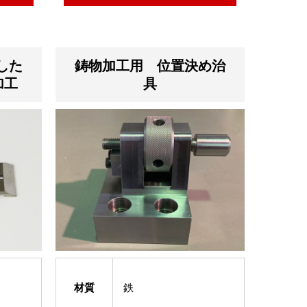
した
鋳物加工用 位置決め治
加工
具
材質
鉄