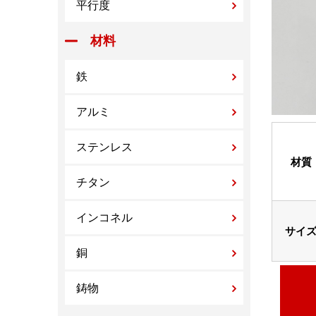
平行度
材料
鉄
アルミ
ステンレス
材質
チタン
インコネル
サイ
銅
鋳物