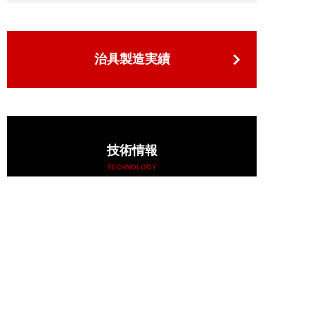
治具製造実績
技術情報
TECHNOLOGY
小野製作所の技術力
高精度大物切削加工
大型治具設計製造