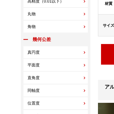
高精度（0.01以下）
材質
丸物
サイ
角物
幾何公差
真円度
平面度
直角度
アル
同軸度
位置度