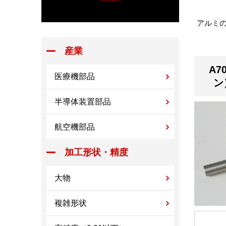
アルミの
産業
A7
医療機部品
ン
半導体装置部品
航空機部品
加工形状・精度
大物
複雑形状