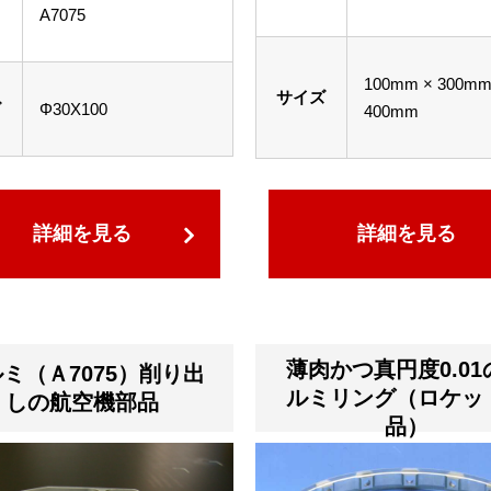
A7075
100mm × 300mm
サイズ
ズ
Φ30X100
400mm
詳細を見る
詳細を見る
薄肉かつ真円度0.01
ミ（Ａ7075）削り出
ルミリング（ロケッ
しの航空機部品
品）