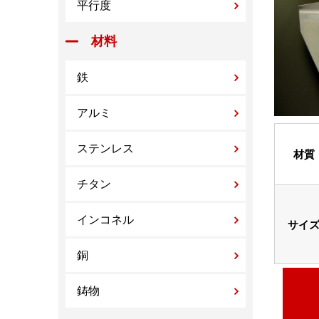
平行度
材料
鉄
アルミ
ステンレス
材質
チタン
インコネル
サイ
銅
鋳物