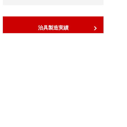
治具製造実績
技術情報
TECHNOLOGY
小野製作所の技術力
高精度大物切削加工
大型治具設計製造