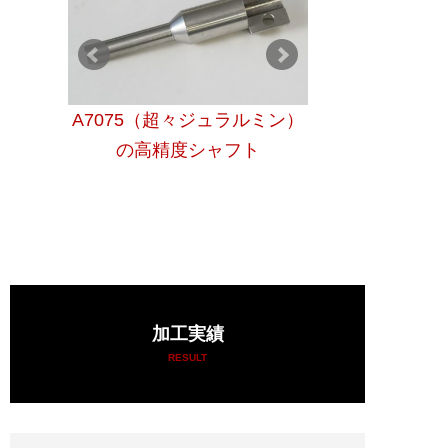
施した
A7075（超々ジュラルミン）
旋盤加工したSU
ィー
の高精度シャフト
ットを入れ
加工実績
RESULT