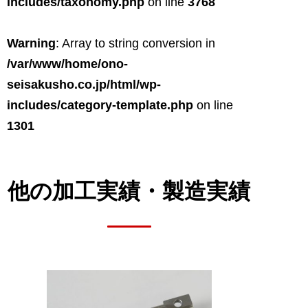
includes/taxonomy.php
on line
3768
Warning
: Array to string conversion in
/var/www/home/ono-
seisakusho.co.jp/html/wp-
includes/category-template.php
on line
1301
他の加工実績・
製造実績