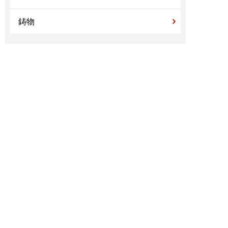
鋳物
治具製造実績
技術情報
TECHNOLOGY
小野製作所の技術力
高精度大物切削加工