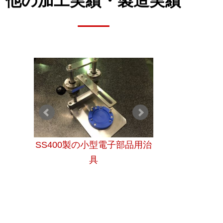
他の加工実績・
製造実績
施した
SS400製の小型電子部品用治
放電加工用銅電
ィー
具
ニッケル