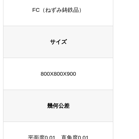
FC（ねずみ鋳鉄品）
サイズ
800X800X900
幾何公差
平面度0.01、直角度0.01