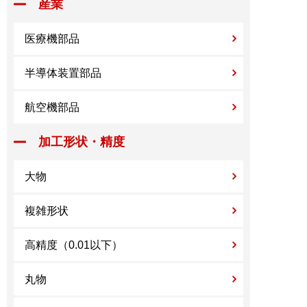
産業
医療機部品
半導体装置部品
航空機部品
加工形状・精度
大物
複雑形状
高精度（0.01以下）
丸物