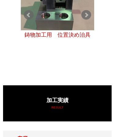
切削・研
鋳物加工用 位置決め治具
半導体製造装置
治具（SS400
加工実績
RESULT