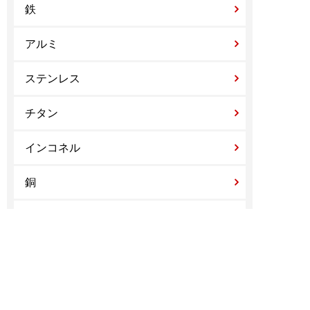
鉄
アルミ
ステンレス
チタン
インコネル
銅
鋳物
治具製造実績