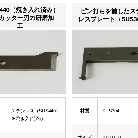
S440（焼き入れ済み）
ピン打ちを施したス
カッター刃の研磨加
レスプレート（SUS3
工
ステンレス（SUS440）
材質
SUS304
※焼き入れ済み
サイズ
3X50X90