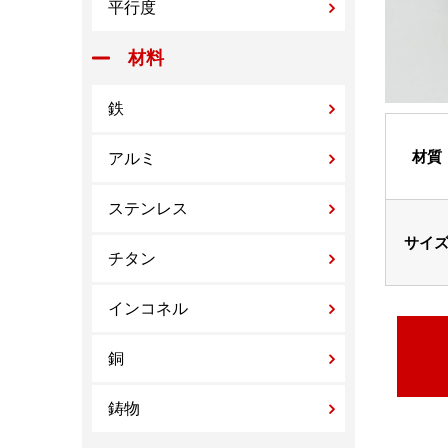
平行度
材料
鉄
材質
アルミ
ステンレス
サイ
チタン
インコネル
銅
鋳物