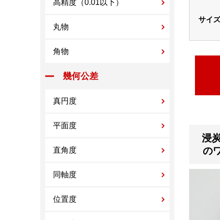
高精度（0.01以下）
サイ
丸物
角物
幾何公差
真円度
平面度
浸炭
の
直角度
同軸度
位置度