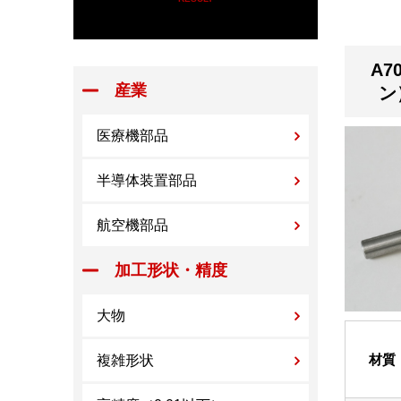
A7
産業
ン
医療機部品
半導体装置部品
航空機部品
加工形状・精度
大物
材質
複雑形状