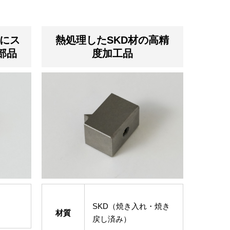
3にス
熱処理したSKD材の高精
部品
度加工品
SKD（焼き入れ・焼き
材質
戻し済み）